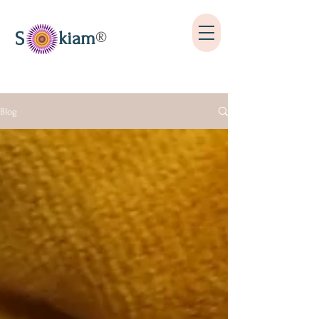
kiam
S
®
Blog