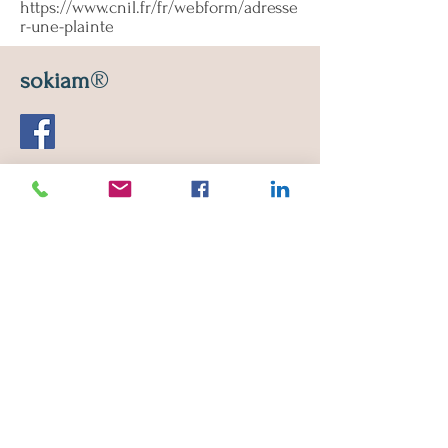
https://www.cnil.fr/fr/webform/adresse
r-une-plainte
®
sokiam
Leon Ripert Street
13210 Saint-Remy-de-Provence
E-mail :
sokiam2@gmail.com
Monday to Saturday
10 a.m. - 12:30 p.m. / 2:30 p.m. - 7 p.m.
Phone :
06 19 73 38 62
If you are sick or if you do not feel
well, cancel your appointment