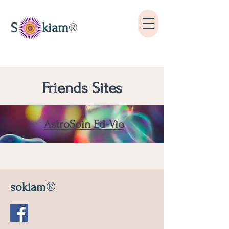
kiam
S
®
Friends Sites
AstroSoin Ed-Vie
®
sokiam