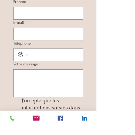
Prénom
E‑mail
*
Téléphone
Votre message
J'accepte que les 
informations saisies dans 
ce formulaire soient 
utilisées et traitées pour 
permettre de me 